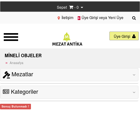
Sepet
- 0
İletişim
Üye Girişi veya Yeni Üye
Üye Girişi
MİNELİ OBJELER
Anasafya
Mezatlar
‹
Kategoriler
‹
Sonuç Bulunmadı !