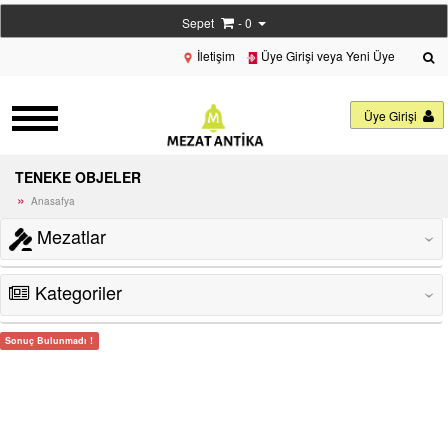
Sepet
- 0
İletişim
Üye Girişi veya Yeni Üye
Üye Girişi
TENEKE OBJELER
Anasafya
Mezatlar
‹
Kategoriler
‹
Sonuç Bulunmadı !