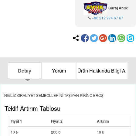
Garaj Antik
+90 212 974 67 67
Detay
Yorum
Ürün Hakkında Bilgi Al
İNGİLİZ KIRALIYET SEMBOLLERİNİ TAŞIYAN PİRİNC BROŞ
Teklif Artırım Tablosu
Fiyat 1
Fiyat 2
Artırım
10 ₺
200 ₺
10 ₺