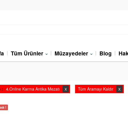
fa
Tüm Ürünler
Müzayedeler
Blog
Hak
 :
4.Online Karma Antika Mezatı
Tüm Aramayı Kaldır
X
X
dı !