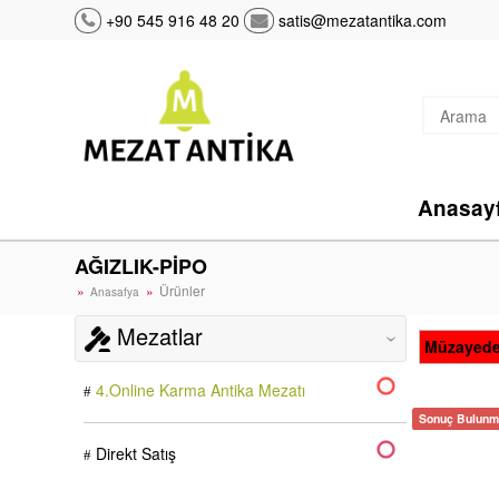
+90 545 916 48 20
satis@mezatantika.com
Anasay
AĞIZLIK-PİPO
Ürünler
Anasafya
Mezatlar
‹
Müzayede
4.Online Karma Antika Mezatı
Sonuç Bulunma
Direkt Satış